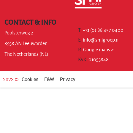
CONTACT & INFO
T
+31 (0) 88 457 0400
Poolsterweg 2
E
info@smigroep.nl
8938 AN Leeuwarden
R
Google maps >
The Netherlands (NL)
KvK
01053848
Cookies
E&W
Privacy
2023 ©