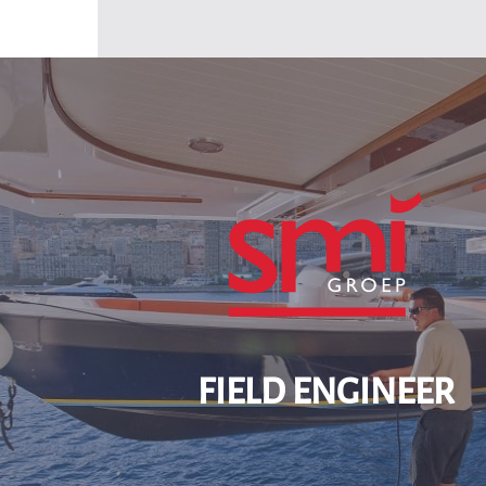
Home
Vacature
Field Engineer
Manufacturing
Security
Maritime
SMI groep
Over ons
Contact
FIELD ENGINEER