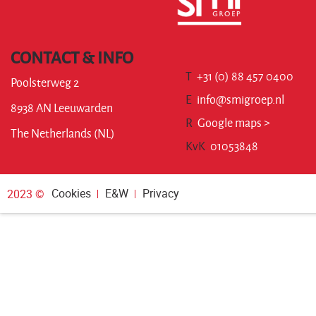
CONTACT & INFO
T
+31 (0) 88 457 0400
Poolsterweg 2
E
info@smigroep.nl
8938 AN Leeuwarden
R
Google maps >
The Netherlands (NL)
KvK
01053848
Cookies
E&W
Privacy
2023 ©