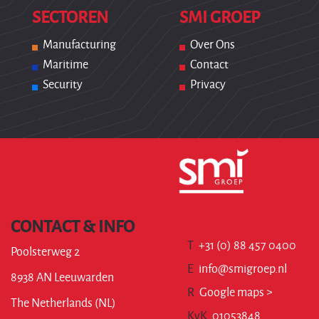
SECTOREN
SMI GROEP
Manufacturing
Over Ons
Maritime
Contact
Security
Privacy
CONTACT & INFO
T
+31 (0) 88 457 0400
Poolsterweg 2
E
info@smigroep.nl
8938 AN Leeuwarden
R
Google maps >
The Netherlands (NL)
KvK
01053848