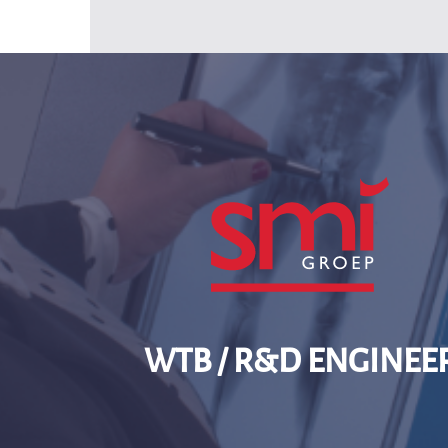
Home
Vacature
WtB / R&D Engineer
Manufacturing
Security
Maritime
SMI groep
Over ons
Contact
WTB / R&D ENGINEE