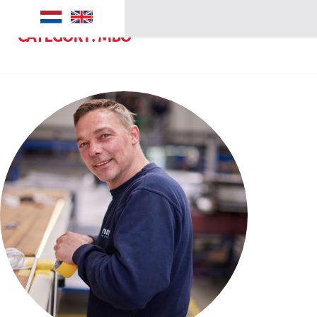
CATEGORY:
MBO
Manufacturing
Security
Maritime
SMI groep
Over ons
Contact