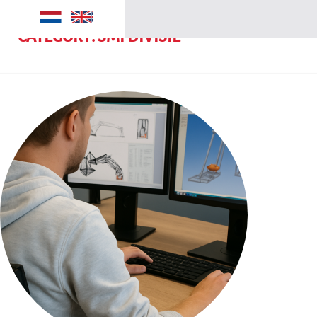
CATEGORY:
SMI DIVISIE
Manufacturing
Security
Maritime
SMI groep
Over ons
Contact