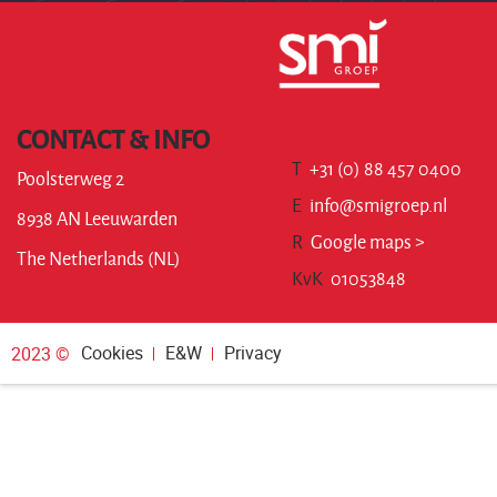
CONTACT & INFO
T
+31 (0) 88 457 0400
Poolsterweg 2
E
info@smigroep.nl
8938 AN Leeuwarden
R
Google maps >
The Netherlands (NL)
KvK
01053848
Cookies
E&W
Privacy
2023 ©