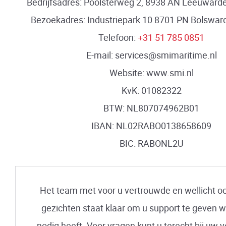
Bedrijfsadres: Poolsterweg 2, 8938 AN Leeuward
Bezoekadres: Industriepark 10 8701 PN Bolswar
Telefoon:
+31 51 785 0851
E-mail: services@smimaritime.nl
Website: www.smi.nl
KvK: 01082322
BTW: NL807074962B01
IBAN: NL02RABO0138658609
BIC: RABONL2U
Het team met voor u vertrouwde en wellicht o
gezichten staat klaar om u support te geven w
nodig heeft. Voor vragen kunt u terecht bij uw 