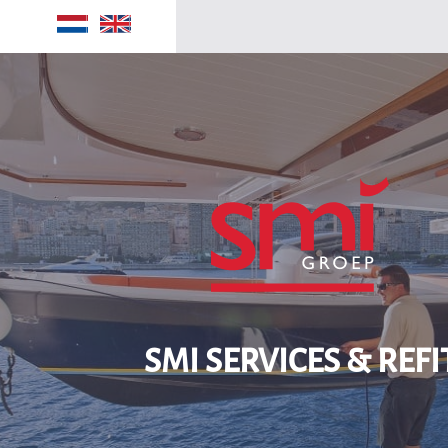
Home
Maritime
SMI Services & Refit
Manufacturing
Security
Maritime
SMI groep
Over ons
Contact
SMI SERVICES & REFI