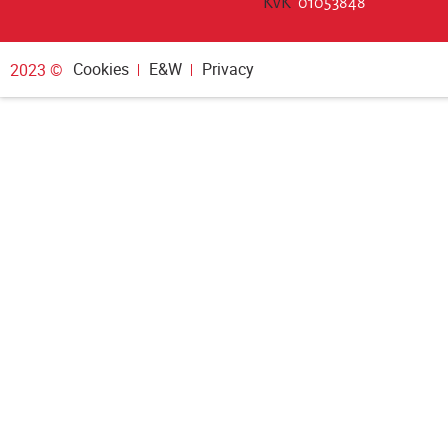
KvK
01053848
Cookies
E&W
Privacy
2023 ©