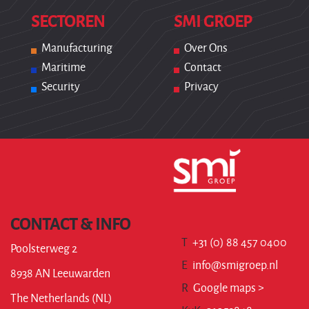
SECTOREN
SMI GROEP
Manufacturing
Over Ons
Maritime
Contact
Security
Privacy
CONTACT & INFO
T
+31 (0) 88 457 0400
Poolsterweg 2
E
info@smigroep.nl
8938 AN Leeuwarden
R
Google maps >
The Netherlands (NL)