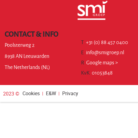
CONTACT & INFO
T
+31 (0) 88 457 0400
Poolsterweg 2
E
info@smigroep.nl
8938 AN Leeuwarden
R
Google maps >
The Netherlands (NL)
KvK
01053848
Cookies
E&W
Privacy
2023 ©