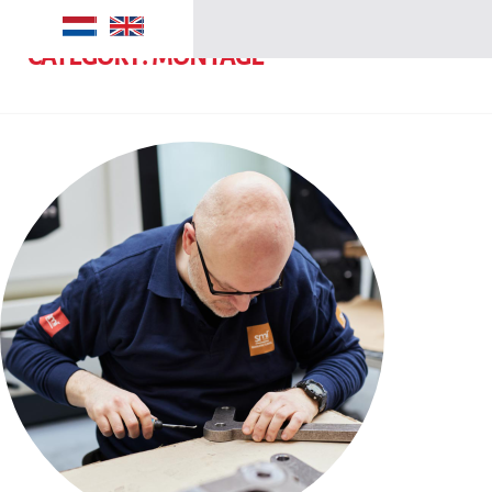
CATEGORY:
MONTAGE
Manufacturing
Security
Maritime
SMI groep
Over ons
Contact