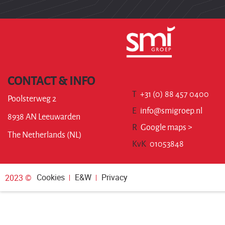
CONTACT & INFO
T
+31 (0) 88 457 0400
Poolsterweg 2
E
info@smigroep.nl
8938 AN Leeuwarden
R
Google maps >
The Netherlands (NL)
KvK
01053848
Cookies
E&W
Privacy
2023 ©