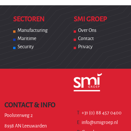
SECTOREN
SMI GROEP
Manufacturing
Over Ons
Maritime
Contact
Security
Privacy
CONTACT & INFO
T
+31 (0) 88 457 0400
Poolsterweg 2
E
info@smigroep.nl
8938 AN Leeuwarden