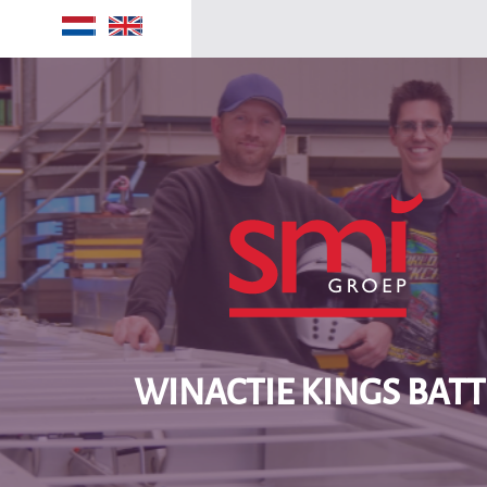
Home
Winactie Kings Battle
Manufacturing
Security
Maritime
SMI groep
Over ons
Contact
WINACTIE KINGS BATT