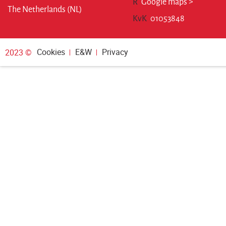
R
Google maps >
The Netherlands (NL)
KvK
01053848
Cookies
E&W
Privacy
2023 ©