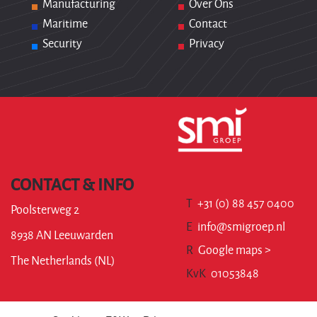
Manufacturing
Over Ons
Maritime
Contact
Security
Privacy
CONTACT & INFO
T
+31 (0) 88 457 0400
Poolsterweg 2
E
info@smigroep.nl
8938 AN Leeuwarden
R
Google maps >
The Netherlands (NL)
KvK
01053848