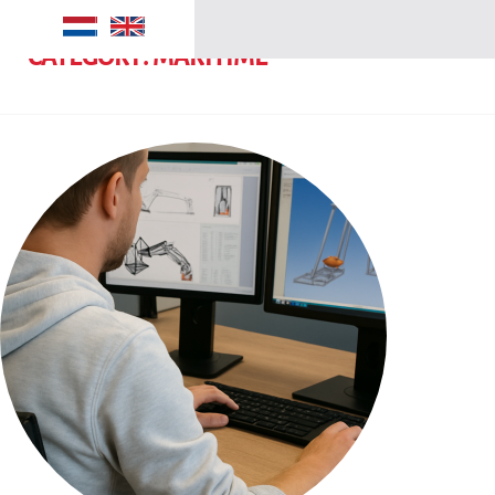
CATEGORY:
MARITIME
Manufacturing
Security
Maritime
SMI groep
Over ons
Contact